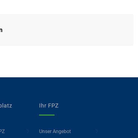
n
platz
Ihr FPZ
FPZ
Unser Angebot