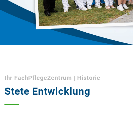
Ihr FachPflegeZentrum | Historie
Stete Entwicklung